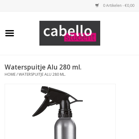
0 Artikelen - €0,00
Home
Opleidingspakketten
Benodigdheden
Waterspuitje Alu 280 ml.
HOME
/
WATERSPUITJE ALU 280 ML.
Tools
Haarproducten
Merken