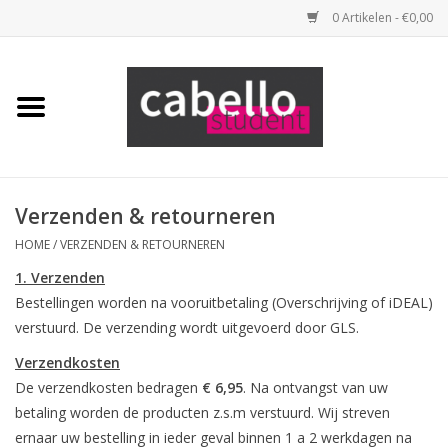
0 Artikelen - €0,00
Home
Opleidingspakketten
Benodigdheden
Verzenden & retourneren
HOME
/
VERZENDEN & RETOURNEREN
Tools
1. Verzenden
Bestellingen worden na vooruitbetaling (Overschrijving of iDEAL)
Haarproducten
verstuurd. De verzending wordt uitgevoerd door GLS.
Verzendkosten
Merken
De verzendkosten bedragen
€ 6,95
. Na ontvangst van uw
betaling worden de producten z.s.m verstuurd. Wij streven
ernaar uw bestelling in ieder geval binnen 1 a 2 werkdagen na