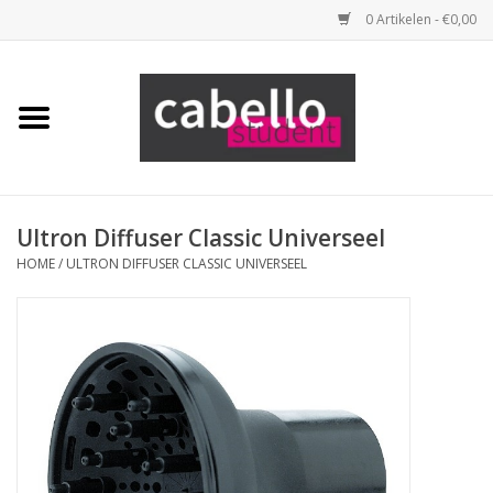
0 Artikelen - €0,00
Home
Opleidingspakketten
Benodigdheden
Ultron Diffuser Classic Universeel
HOME
/
ULTRON DIFFUSER CLASSIC UNIVERSEEL
Tools
Haarproducten
Merken