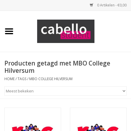
0 Artikelen - €0,00
Home
Opleidingspakketten
Benodigdheden
Producten getagd met MBO College
Hilversum
Tools
HOME
/
TAGS
/
MBO COLLEGE HILVERSUM
Haarproducten
Merken