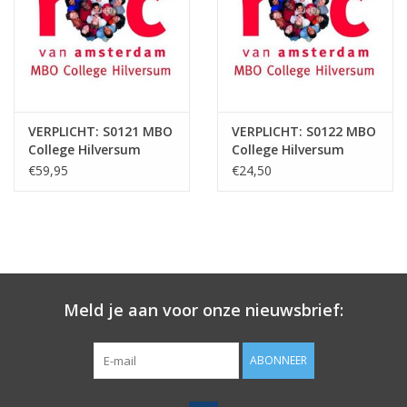
VERPLICHT: S0121 MBO
VERPLICHT: S0122 MBO
College Hilversum
College Hilversum
Pakket Kapper 2026
Pakket Opstroom
€59,95
€24,50
Haarstylist Dame 2026
Meld je aan voor onze nieuwsbrief:
ABONNEER