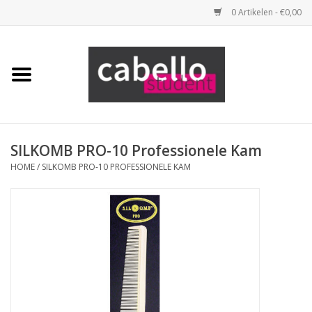
0 Artikelen - €0,00
Home
Opleidingspakketten
Benodigdheden
SILKOMB PRO-10 Professionele Kam
HOME
/
SILKOMB PRO-10 PROFESSIONELE KAM
Tools
Haarproducten
Merken