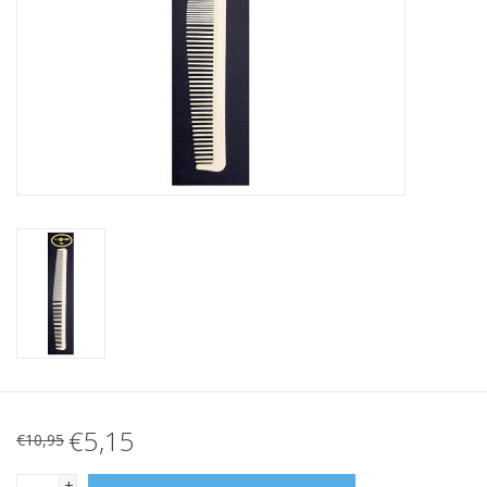
€5,15
€10,95
+