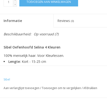
TOEVOEGEN AAN WINKELWAGEN
-
Informatie
Reviews
(0)
Beschikbaarheid:
Op voorraad
(7)
Sibel Oefenhoofd Selina 4 Kleuren
100% menselijk haar. Voor Kleurlessen.
Lengte:
Kort - 15-25 cm
Kleur:
Mix- 0/3/7/8
Implantatie:
Natuurlijke (naar voren)
Dichtheid:
Super 230-260 haren/cm2
Sibel
Aan verlanglijst toevoegen
/
Toevoegen om te vergelijken
/
Afdrukken