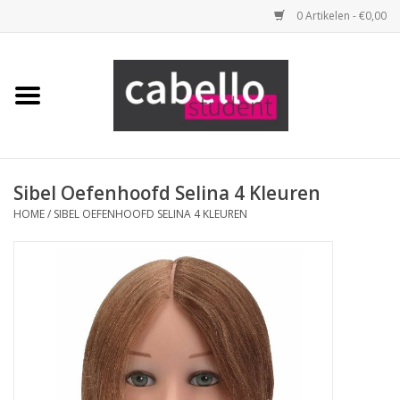
0 Artikelen - €0,00
Home
Opleidingspakketten
Benodigdheden
Sibel Oefenhoofd Selina 4 Kleuren
HOME
/
SIBEL OEFENHOOFD SELINA 4 KLEUREN
Tools
Haarproducten
Merken