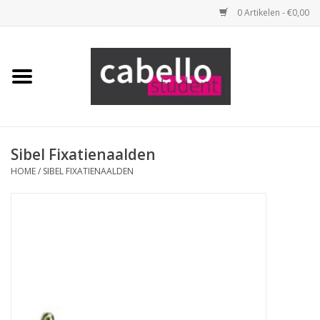
0 Artikelen - €0,00
Home
Opleidingspakketten
Benodigdheden
Sibel Fixatienaalden
HOME
/
SIBEL FIXATIENAALDEN
Tools
Haarproducten
Merken