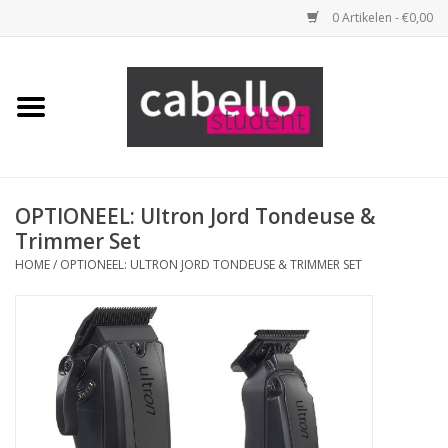
0 Artikelen - €0,00
Home
Opleidingspakketten
Benodigdheden
OPTIONEEL: Ultron Jord Tondeuse &
Trimmer Set
HOME
/
OPTIONEEL: ULTRON JORD TONDEUSE & TRIMMER SET
Tools
Haarproducten
Merken