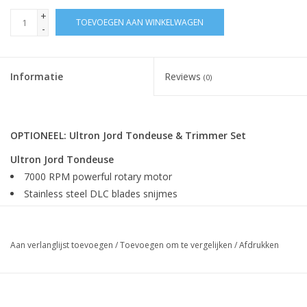
+
TOEVOEGEN AAN WINKELWAGEN
-
Informatie
Reviews
(0)
OPTIONEEL: Ultron Jord Tondeuse & Trimmer Set
Ultron Jord Tondeuse
7000 RPM powerful rotary motor
Stainless steel DLC blades snijmes
0,7 - 3,5 mm snijmes instelbaar (0,7 - 1,4 - 2 - 2.8 - 3.5 mm)
Long lasting lithium battery
2,5 - 3 uur looptijd. 2,5 - 3 uur laadtijd.
Aan verlanglijst toevoegen
/
Toevoegen om te vergelijken
/
Afdrukken
Meegeleverde accessoires:
Laadstation & adapter
1 meter USB kabel