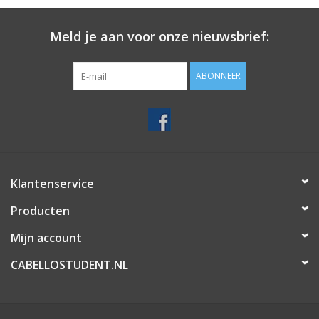
Reinigingsborstel & olieflesjes
snijmes beschermer
Meld je aan voor onze nieuwsbrief:
Set van 8 opzetkammen (maat 1,5 - 3 - 4,8 - 6 - 10 - 13 - 16 -
19 mm)
ABONNEER
Ultron Jord Trimmer
7000 RPM powerful rotary motor
Stainless steel DLC blades snijmes
Snijmes lengte 0,3 mm.
Klantenservice
Long lasting lithium battery
2,5 - 3 uur looptijd. 2,5 - 3 uur laadtijd.
Producten
Meegeleverde accessoires:
Mijn account
Laadstation & adapter
CABELLOSTUDENT.NL
1 meter USB kabel
Reinigingsborstel & olieflesjes
snijmes beschermer