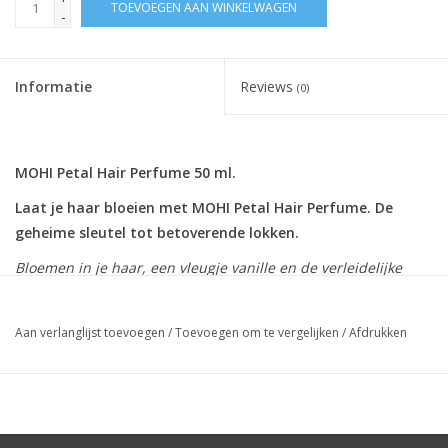
TOEVOEGEN AAN WINKELWAGEN
-
Informatie
Reviews
(0)
MOHI Petal Hair Perfume 50 ml.
Laat je haar bloeien met MOHI Petal Hair Perfume. De
geheime sleutel tot betoverende lokken.
Bloemen in je haar, een vleugje vanille en de verleidelijke
geur van vers gezette koffie... Dit is de magie van MOHI Petal
Hair Perfume, het nieuwste juweel in de MOHI-collectie.
Aan verlanglijst toevoegen
/
Toevoegen om te vergelijken
/
Afdrukken
Een bloemenbetovering
MOHI Petal Hair Perfume opent de deur naar een wereld van
bloemige betovering. Deze verfijnde geur behoort tot de
exclusieve Flotirntal-geurfamilie en combineert de diepte van