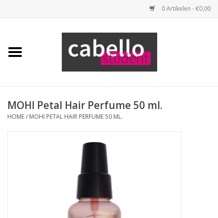
0 Artikelen - €0,00
Home
Opleidingspakketten
Benodigdheden
MOHI Petal Hair Perfume 50 ml.
HOME
/
MOHI PETAL HAIR PERFUME 50 ML.
Tools
Haarproducten
Merken